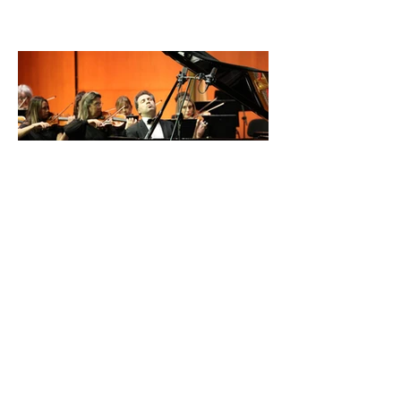
İDSO DenizBank
Konserleri’nde Bringuier
kardeşler aynı sahnede
buluştu