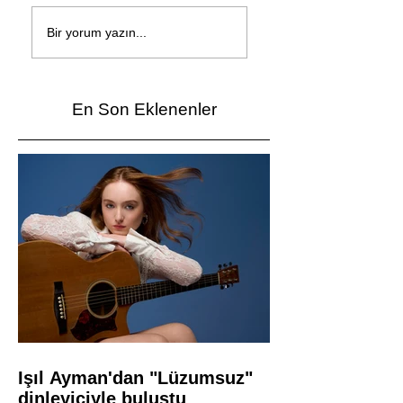
Çağan Şengül'den
Genç mucitler Fua
yeni şarkı: Bir Ev
İzmir’de yarıştı
Bir yorum yazın...
Vardı
En Son Eklenenler
Işıl Ayman'dan "Lüzumsuz"
dinleyiciyle buluştu