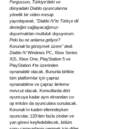
Fergusson, Türkiye'deki ve 
dünyadaki Diablo oyuncularına 
yönelik bir video mesajı 
yayınlayarak, "Diablo IV'te Türkçe dil 
desteğini sağlayacağımızı 
duyurmaktan mutluluk duyuyorum. 
Peki bu ne anlama geliyor? 
Korunak’ta görüşmek üzere" dedi.
Diablo IV
 Windows PC, Xbox Series 
X|S, Xbox One, PlayStation 5 ve 
PlayStation 4'te üzerinden 
oynanabilir olacak. Bununla birlikte 
tüm platformlar için çapraz 
oynanabilme ve çapraz ilerleme 
mevcut olacak. Konsollarda dört 
oyuncuya kadar aynı ekrandan co-
op imkânı da oyunculara sunulacak.
Korunak’ın kaderi ellerindeyken 
oyuncular, 120'den fazla zindan ve 
yan görevi keşfedebilecek, bölüm 
sonu canavarlarını yenmek için diğer 