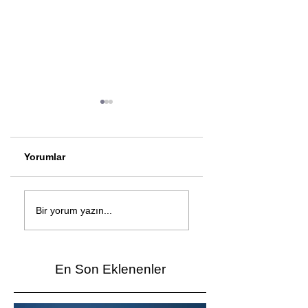
Yorumlar
Çağan Şengül'den
Genç mucitler Fua
yeni şarkı: Bir Ev
İzmir’de yarıştı
Bir yorum yazın...
Vardı
En Son Eklenenler