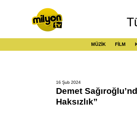
T
MÜZİK
FİLM
16 Şub 2024
Demet Sağıroğlu’nd
Haksızlık”