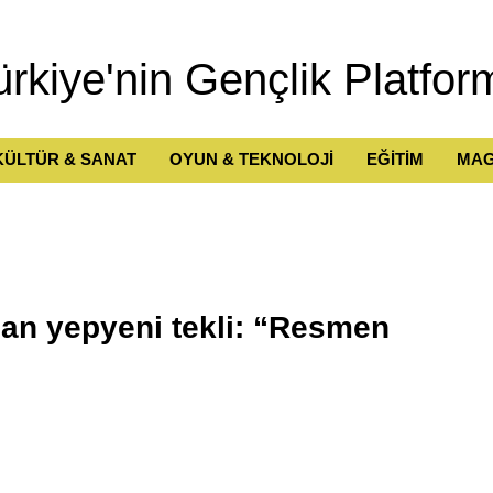
ürkiye'nin Gençlik Platfor
KÜLTÜR & SANAT
OYUN & TEKNOLOJİ
EĞİTİM
MAG
an yepyeni tekli: “Resmen