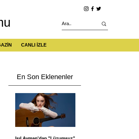
mu
AZİN
CANLI İZLE
En Son Eklenenler
Işıl Ayman'dan "Lüzumsuz"