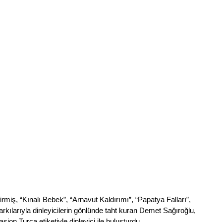
miş, “Kınalı Bebek”, “Arnavut Kaldırımı”, “Papatya Falları”, 
şarkılarıyla dinleyicilerin gönlünde taht kuran Demet Sağıroğlu, 
ion Turca etiketiyle dinleyici ile buluşturdu.