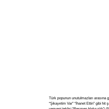
Türk popunun unutulmazları arasına gir
“Şikayetim Var” “İhanet Ettin” gibi hit 
yepyeni teklisi “Resmen Haksızlık”ı Pas