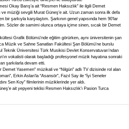
si Okay Barış’a ait “Resmen Haksızlık” ile ilgili Demet 
ve müziği sevgili Murat Güneş’e ait. Uzun zaman sonra ilk defa 
bir şarkıyla karşılaştım. Şarkının genel yapısında hem 90’lar 
 Sözler de samimi olunca ortaya içime sinen, sıcak bir Demet 
kültesi Grafik Bölümü'nde eğitim görürken, aynı üniversitenin şan 
nca Müzik ve Sahne Sanatları Fakültesi Şan Bölümü'ne burslu 
ul Teknik Üniversitesi Türk Musikisi Devlet Konservatuvarı
'ndan 
ın vokalisti olarak başladığı profesyonel müzik hayatına sonraki 
n şarkılarla devam etti. 
ir Demet Yasemen” müzikali ve “Nilgün” adlı TV dizisinde rol alan 
oman”, Erkin Aslan'la “Asansör”, Fazıl Say ile “İyi Seneler 
dını Sen Koy” filmlerinin müziklerinde yer aldı.
eş’e ait yepyeni teklisi Resmen Haksızlık’ı Pasion Turca 