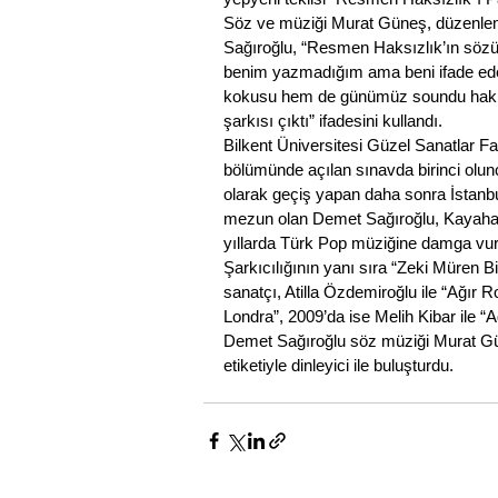
Söz ve müziği Murat Güneş, düzenleme
Sağıroğlu, “Resmen Haksızlık’ın sözü 
benim yazmadığım ama beni ifade eden 
kokusu hem de günümüz soundu hakim.
şarkısı çıktı” ifadesini kullandı.
Bilkent Üniversitesi Güzel Sanatlar Fa
bölümünde açılan sınavda birinci olu
olarak geçiş yapan daha sonra 
İstanb
mezun olan Demet Sağıroğlu, Kayahan’
yıllarda Türk Pop müziğine damga vura
Şarkıcılığının yanı sıra “Zeki Müren B
sanatçı, Atilla Özdemiroğlu ile “Ağır R
Londra”, 2009’da ise Melih Kibar ile “A
Demet Sağıroğlu söz müziği Murat Gün
etiketiyle dinleyici ile buluşturdu.