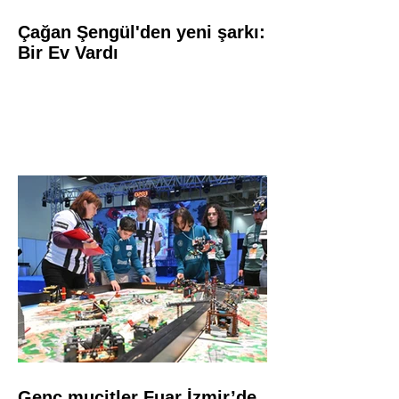
Çağan Şengül'den yeni şarkı:
Bir Ev Vardı
Genç mucitler Fuar İzmir’de