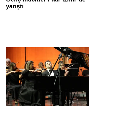
yarıştı
İDSO DenizBank
Konserleri’nde Bringuier