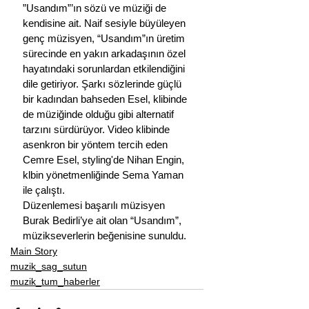
”Usandım”’ın sözü ve müziği de 
kendisine ait. Naif sesiyle büyüleyen 
genç müzisyen, “Usandım”ın üretim 
sürecinde en yakın arkadaşının özel 
hayatındaki sorunlardan etkilendiğini 
dile getiriyor. Şarkı sözlerinde güçlü 
bir kadından bahseden Esel, klibinde 
de müziğinde olduğu gibi alternatif 
tarzını sürdürüyor. Video klibinde 
asenkron bir yöntem tercih eden 
Cemre Esel, styling'de Nihan Engin, 
klbin yönetmenliğinde Sema Yaman 
ile çalıştı.
Düzenlemesi başarılı müzisyen 
Burak Bedirli’ye ait olan “Usandım”, 
müzikseverlerin beğenisine sunuldu.
Main Story
muzik_sag_sutun
muzik_tum_haberler