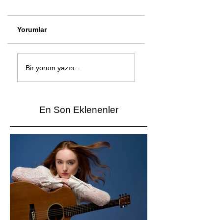
Yorumlar
Çağan Şengül'den
Genç mucitler Fua
yeni şarkı: Bir Ev
İzmir’de yarıştı
Bir yorum yazın...
Vardı
En Son Eklenenler