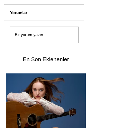
Yorumlar
Çağan Şengül'den
Genç mucitler Fua
yeni şarkı: Bir Ev
İzmir’de yarıştı
Bir yorum yazın...
Vardı
En Son Eklenenler