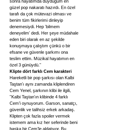
sonra hayatımda duyduğum en 
güzel pop nakaratı hazırdı. En özel 
tarafı da çok mütevazi olması ve 
benim tüm fikirlerimi dinleyip 
denemesiydi. Hep 'bilmem 
deneyelim' dedi. Her şeye müdahale 
eden biri olarak en az şekilde 
konuşmaya çalıştım çünkü o bir 
efsane ve güvenle şarkımı ona 
teslim ettim. Müzikal hayatımın en 
özel 3 günüydü.''
Klipte dört farklı Cem karakteri
Hareketli bir pop şarkısı olan Kalbi 
Taştan'ı aynı zamanda kliplendiren 
Cem Yenel, şarkının klibi ile ilgili, 
''Kalbi Taştan'ın klibinde 4 farklı 
Cem’i oynuyorum. Garson, sanatçı, 
güvenlik ve talihsiz erkek arkadaş. 
Klipten çok fazla spoiler vermek 
istemem ama kız her seferinde beni 
başka bir Cem’le aldatıyor. Bu 