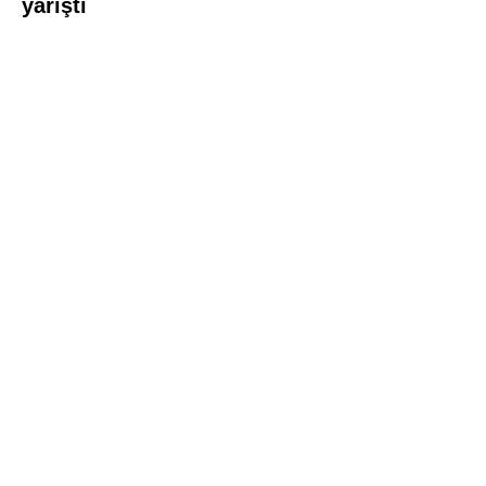
yarıştı
İDSO DenizBank
Konserleri’nde Bringuier
kardeşler aynı sahnede