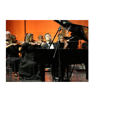
İDSO DenizBank
Konserleri’nde Bringuier
kardeşler aynı sahnede
buluştu