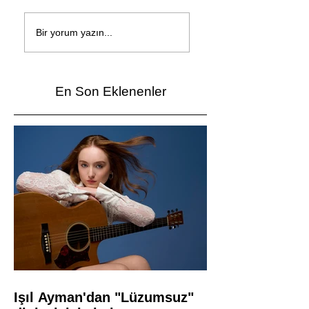
Çağan Şengül'den
Genç mucitler Fua
yeni şarkı: Bir Ev
İzmir’de yarıştı
Bir yorum yazın...
Vardı
En Son Eklenenler
Işıl Ayman'dan "Lüzumsuz"