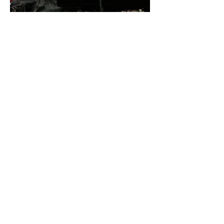
İDSO DenizBank
Konserleri’nde Bringuier
kardeşler aynı sahnede
buluştu