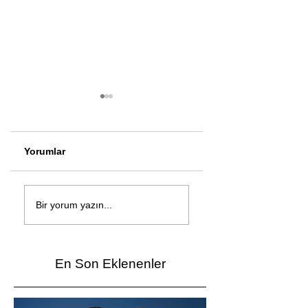
Yorumlar
Çağan Şengül'den
Genç mucitler Fua
yeni şarkı: Bir Ev
İzmir’de yarıştı
Bir yorum yazın...
Vardı
En Son Eklenenler