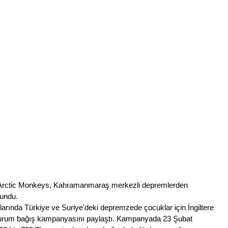
bu Arctic Monkeys, Kahramanmaraş merkezli depremlerden 
lundu. 
rında Türkiye ve Suriye'deki depremzede çocuklar için İngiltere 
 durum bağış kampanyasını paylaştı. Kampanyada 23 Şubat 