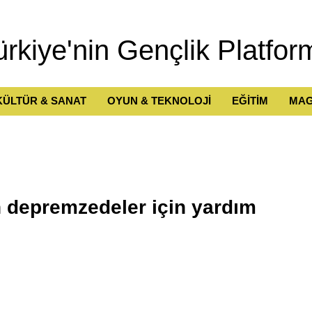
ürkiye'nin Gençlik Platfor
KÜLTÜR & SANAT
OYUN & TEKNOLOJİ
EĞİTİM
MAG
 depremzedeler için yardım