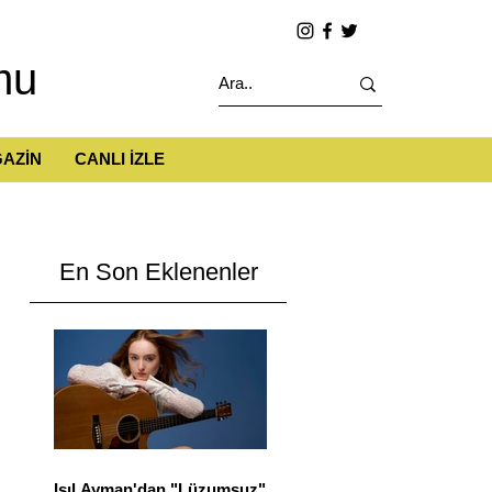
mu
AZİN
CANLI İZLE
En Son Eklenenler
Işıl Ayman'dan "Lüzumsuz"