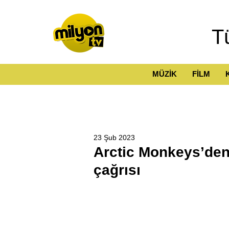
T
MÜZİK
FİLM
23 Şub 2023
Arctic Monkeys’den
çağrısı