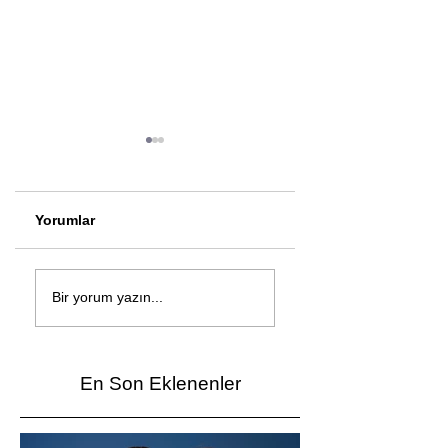
Yorumlar
Çağan Şengül'den
Genç mucitler Fua
yeni şarkı: Bir Ev
İzmir’de yarıştı
Bir yorum yazın...
Vardı
En Son Eklenenler