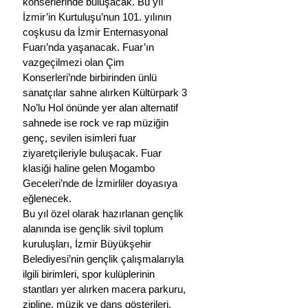
konserlerinde buluşacak. Bu yıl 
İzmir’in Kurtuluşu’nun 101. yılının 
coşkusu da İzmir Enternasyonal 
Fuarı’nda yaşanacak. Fuar’ın 
vazgeçilmezi olan Çim 
Konserleri’nde birbirinden ünlü 
sanatçılar sahne alırken Kültürpark 3 
No’lu Hol önünde yer alan alternatif 
sahnede ise rock ve rap müziğin 
genç, sevilen isimleri fuar 
ziyaretçileriyle buluşacak. Fuar 
klasiği haline gelen Mogambo 
Geceleri’nde de İzmirliler doyasıya 
eğlenecek. 
Bu yıl özel olarak hazırlanan gençlik 
alanında ise gençlik sivil toplum 
kuruluşları, İzmir Büyükşehir 
Belediyesi’nin gençlik çalışmalarıyla 
ilgili birimleri, spor kulüplerinin 
stantları yer alırken macera parkuru, 
zipline, müzik ve dans gösterileri, 