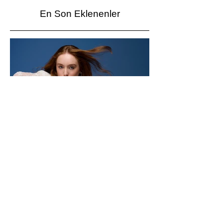
En Son Eklenenler
Işıl Ayman'dan "Lüzumsuz"
dinleyiciyle buluştu