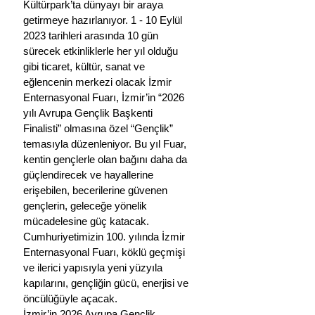
Kültürpark’ta dünyayı bir araya 
getirmeye hazırlanıyor. 1 - 10 Eylül 
2023 tarihleri arasında 10 gün 
sürecek etkinliklerle her yıl olduğu 
gibi ticaret, kültür, sanat ve 
eğlencenin merkezi olacak İzmir 
Enternasyonal Fuarı, İzmir’in “2026 
yılı Avrupa Gençlik Başkenti 
Finalisti” olmasına özel “Gençlik” 
temasıyla düzenleniyor. Bu yıl Fuar, 
kentin gençlerle olan bağını daha da 
güçlendirecek ve hayallerine 
erişebilen, becerilerine güvenen 
gençlerin, geleceğe yönelik 
mücadelesine güç katacak. 
Cumhuriyetimizin 100. yılında İzmir 
Enternasyonal Fuarı, köklü geçmişi 
ve ilerici yapısıyla yeni yüzyıla 
kapılarını, gençliğin gücü, enerjisi ve 
öncülüğüyle açacak. 
İzmir’in 2026 Avrupa Gençlik 