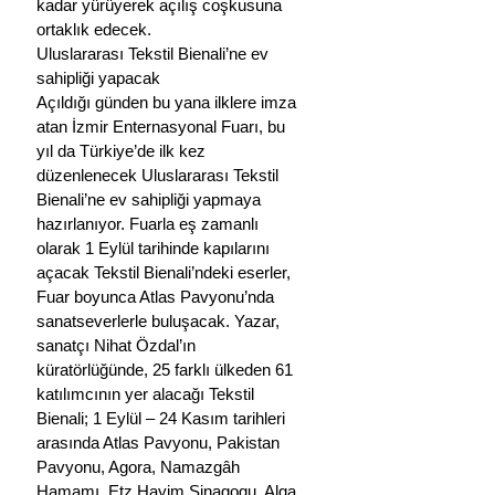
kadar yürüyerek açılış coşkusuna 
ortaklık edecek. 
Uluslararası Tekstil Bienali’ne ev 
sahipliği yapacak
Açıldığı günden bu yana ilklere imza 
atan İzmir Enternasyonal Fuarı, bu 
yıl da Türkiye’de ilk kez 
düzenlenecek Uluslararası Tekstil 
Bienali’ne ev sahipliği yapmaya 
hazırlanıyor. Fuarla eş zamanlı 
olarak 1 Eylül tarihinde kapılarını 
açacak Tekstil Bienali’ndeki eserler, 
Fuar boyunca Atlas Pavyonu’nda 
sanatseverlerle buluşacak. Yazar, 
sanatçı Nihat Özdal’ın 
küratörlüğünde, 25 farklı ülkeden 61 
katılımcının yer alacağı Tekstil 
Bienali; 1 Eylül – 24 Kasım tarihleri 
arasında Atlas Pavyonu, Pakistan 
Pavyonu, Agora, Namazgâh 
Hamamı, Etz Hayim Sinagogu, Alga 