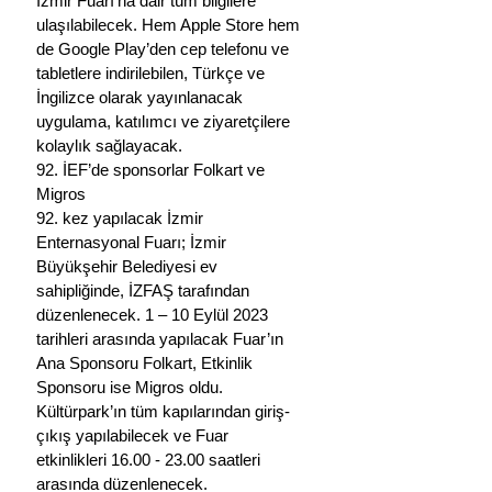
İzmir Fuarı’na dair tüm bilgilere 
ulaşılabilecek. Hem Apple Store hem 
de Google Play’den cep telefonu ve 
tabletlere indirilebilen, Türkçe ve 
İngilizce olarak yayınlanacak 
uygulama, katılımcı ve ziyaretçilere 
kolaylık sağlayacak.
92. İEF’de sponsorlar Folkart ve 
Migros
92. kez yapılacak İzmir 
Enternasyonal Fuarı; İzmir 
Büyükşehir Belediyesi ev 
sahipliğinde, İZFAŞ tarafından 
düzenlenecek. 1 – 10 Eylül 2023 
tarihleri arasında yapılacak Fuar’ın 
Ana Sponsoru Folkart, Etkinlik 
Sponsoru ise Migros oldu. 
Kültürpark’ın tüm kapılarından giriş-
çıkış yapılabilecek ve Fuar 
etkinlikleri 16.00 - 23.00 saatleri 
arasında düzenlenecek.