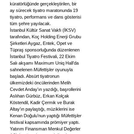
küratörlüğünde gerçekleştirilen, bir 
ay sürecek tiyatro maratonunda 19 
tiyatro, performans ve dans gösterisi 
tüm şehre yayılacak.
İstanbul Kültür Sanat Vakfı (İKSV) 
tarafından, Koç Holding Enerji Grubu 
Şirketleri Aygaz, Entek, Opet ve 
Tüpraş sponsorluğunda düzenlenen 
İstanbul Tiyatro Festivali, 22 Ekim 
Salı akşamı Maximum Uniq Hall’da 
sahnelenen 
Müfettişler
 oyunuyla 
başladı. Absürt tiyatronun 
ülkemizdeki öncülerinden Melih 
Cevdet Anday’ın yazdığı, başrollerini 
Aslıhan Gürbüz, Erkan Kolçak 
Köstendil, Kadir Çermik ve Burak 
Altay’ın paylaştığı, müziklerini ise 
Kenan Doğulu’nun yaptığı 
Müfettişler
festival kapsamında prömiyer yaptı. 
Yatırım Finansman Menkul Değerler 