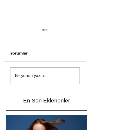
Yorumlar
Çağan Şengül'den
Genç mucitler Fua
yeni şarkı: Bir Ev
İzmir’de yarıştı
Bir yorum yazın...
Vardı
En Son Eklenenler