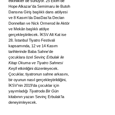
etkinlikler de sunuyor. 25 Ekim’de 
Hope Alkazar’da Semimaru ile Butoh 
Dansına Giriş başlıklı dans atölyesi 
ve 8 Kasım’da DasDas’ta Declan 
Donnellan ve Nick Ormerod ile Aktör 
ve Mekân başlıklı atölye 
gerçekleştirilecek. İKSV Alt Kat ise 
28. İstanbul Tiyatro Festivali 
kapsamında, 12 ve 14 Kasım 
tarihlerinde Baba Sahne'de 
çocuklara özel 
Sevinç Erbulak ile 
Kitap Okuma ve Tiyatro Sahnesi 
Keşfi 
etkinliğini düzenleyecek. 
Çocuklar, tiyatronun sahne arkasını, 
bir oyunun nasıl gerçekleştirildiğini, 
İKSV’nin 2019’da çocuklar için 
yayımladığı 
Tiyatroda Bir Gün 
kitabının yazarı Sevinç Erbulak’la 
deneyimleyecek.