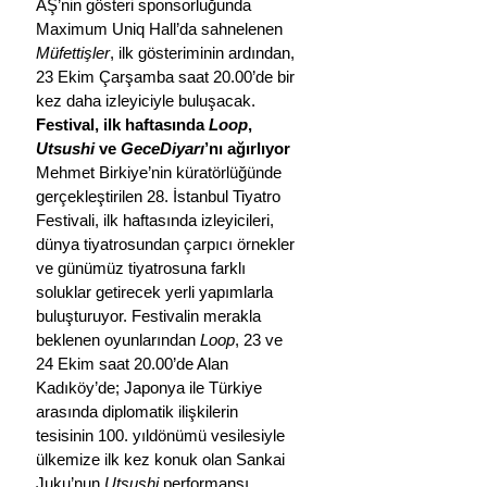
AŞ’nin gösteri sponsorluğunda 
Maximum Uniq Hall’da sahnelenen 
Müfettişler
, ilk gösteriminin ardından, 
23 Ekim Çarşamba saat 20.00’de bir 
kez daha izleyiciyle buluşacak.
Festival, ilk haftasında 
Loop
, 
Utsushi
 ve 
GeceDiyarı
’nı ağırlıyor
Mehmet Birkiye’nin küratörlüğünde 
gerçekleştirilen 28. İstanbul Tiyatro 
Festivali, ilk haftasında izleyicileri, 
dünya tiyatrosundan çarpıcı örnekler 
ve günümüz tiyatrosuna farklı 
soluklar getirecek yerli yapımlarla 
buluşturuyor. Festivalin merakla 
beklenen oyunlarından 
Loop
, 23 ve 
24 Ekim saat 20.00’de Alan 
Kadıköy’de; Japonya ile Türkiye 
arasında diplomatik ilişkilerin 
tesisinin 100. yıldönümü vesilesiyle 
ülkemize ilk kez konuk olan Sankai 
Juku’nun 
Utsushi
 performansı 