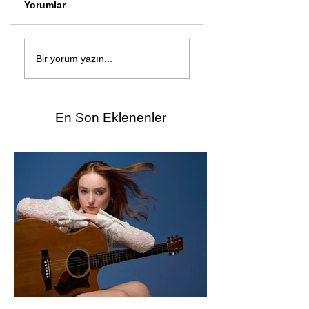
Yorumlar
Çağan Şengül'den
Genç mucitler Fua
yeni şarkı: Bir Ev
İzmir’de yarıştı
Bir yorum yazın...
Vardı
En Son Eklenenler