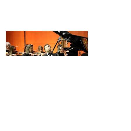
İDSO DenizBank
Konserleri’nde Bringuier
kardeşler aynı sahnede
buluştu