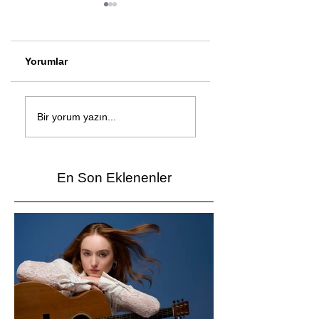
Yorumlar
Çağan Şengül'den
Genç mucitler Fua
yeni şarkı: Bir Ev
İzmir’de yarıştı
Bir yorum yazın...
Vardı
En Son Eklenenler