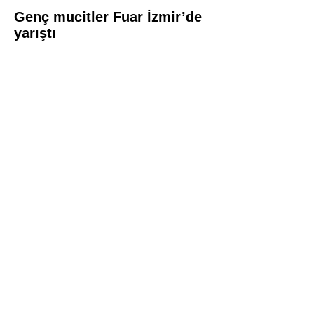
Genç mucitler Fuar İzmir’de
yarıştı
İDSO DenizBank